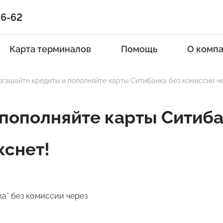
26-62
Карта терминалов
Помощь
О комп
огашайте кредиты и пополняйте карты Ситибанка без комиссии ч
пополняйте карты Ситиба
кснет!
а* без комиссии через