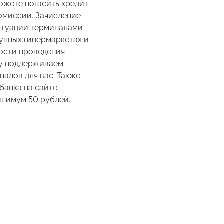
ожете погасить кредит
омиссии. Зачисление
итуации терминалами
рупных гипермаркетах и
ности проведения
му поддерживаем
алов для вас. Также
банка на сайте
минимум 50 рублей.