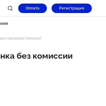
Оплата
Регистрация
ании
ерез терминалы Элекснет!
нка без комиссии