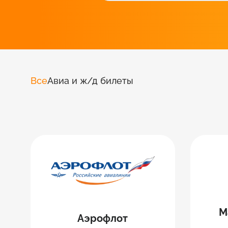
Все
Авиа и ж/д билеты
М
Аэрофлот