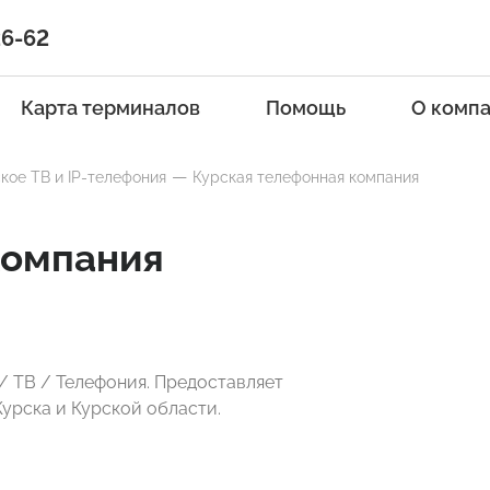
26-62
Карта терминалов
Помощь
О комп
кое ТВ и IP-телефония
Курская телефонная компания
компания
/ ТВ / Телефония. Предоставляет
урска и Курской области.